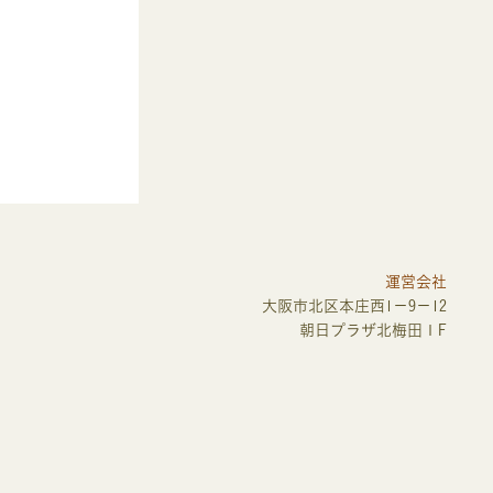
運営会社
大阪市北区本庄西1－9－12
朝日プラザ北梅田１F